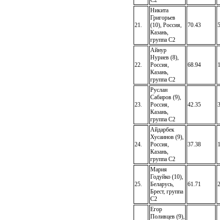
C2
Никита
Григорьев
21.
(10), Россия,
70.43
Казань,
группа C2
Айнур
Нуриев (8),
22.
Россия,
68.94
Казань,
группа C2
Руслан
Сабиров (9),
23.
Россия,
42.35
Казань,
группа C2
Айдарбек
Хусаинов (9),
24.
Россия,
37.38
Казань,
группа C2
Мария
Годуйко (10),
25.
Беларусь,
61.71
Брест, группа
C2
Егор
Поливцев (9),