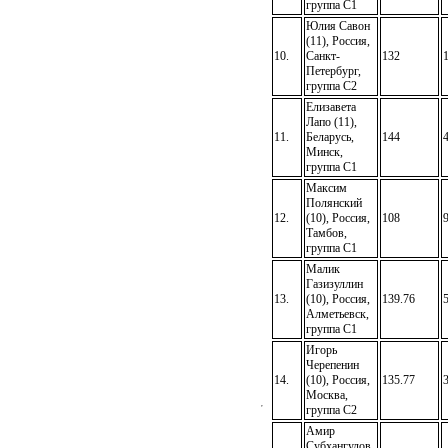
группа C1
Юлия Савон
(11), Россия,
10.
Санкт-
132
Петербург,
группа C2
Елизавета
Лапо (11),
11.
Беларусь,
144
Минск,
группа C1
Максим
Полянский
12.
(10), Россия,
108
Тамбов,
группа C1
Малик
Газизуллин
13.
(10), Россия,
139.76
Алметьевск,
группа C1
Игорь
Черепенин
14.
(10), Россия,
135.77
Москва,
группа C2
Амир
Субхангулов