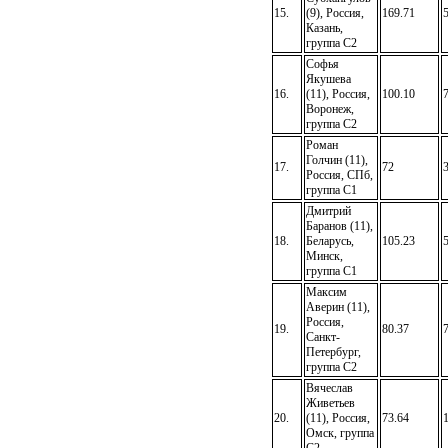
15.
(9), Россия,
169.71
Казань,
группа C2
Софья
Якушева
16.
(11), Россия,
100.10
Воронеж,
группа C2
Роман
Голчин (11),
17.
72
Россия, СПб,
группа C1
Дмитрий
Баранов (11),
18.
Беларусь,
105.23
Минск,
группа C1
Максим
Аверин (11),
Россия,
19.
80.37
Санкт-
Петербург,
группа C2
Вячеслав
Живетьев
20.
(11), Россия,
73.64
Омск, группа