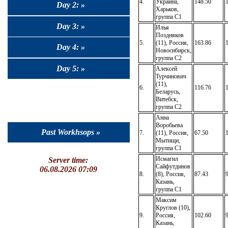
4.
Украина,
148.50
Day 2: »
Харьков,
группа C1
Day 3: »
Илья
Поздняков
5.
(11), Россия,
163.86
Day 4: »
Новосибирск,
группа C2
Day 5: »
Алексей
Турчинович
(11),
6.
116.76
Беларусь,
Витебск,
группа C2
Анна
Воробьева
Past Workhsops »
7.
(11), Россия,
67.50
Мытищи,
группа C1
Исмагил
Server time:
Сайфутдинов
06.08.2026 07:09
8.
(8), Россия,
87.43
Казань,
группа C1
Максим
Круглов (10),
9.
Россия,
102.60
Казань,