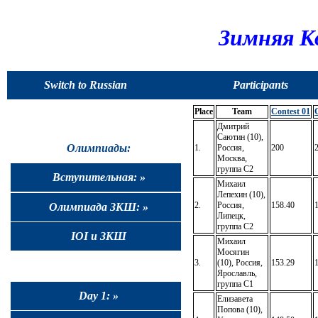
Зимняя К
Switch to Russian
Participants
Place
Team
Contest 01
Дмитрий
Саютин (10),
Олимпиады:
1.
Россия,
200
Москва,
группа C2
Вступительная: »
Михаил
Лепехин (10),
2.
Россия,
158.40
Олимпиада ЗКШ: »
Липецк,
группа C2
IOI и ЗКШ
Михаил
Мосягин
3.
(10), Россия,
153.29
Ярославль,
группа C1
Day 1: »
Елизавета
Попова (10),