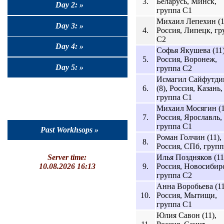
3.
Беларусь, Минск,
Day 2: »
группа C1
Михаил Лепехин (1
Day 3: »
4.
Россия, Липецк, гр
C2
Day 4: »
Софья Якушева (11)
5.
Россия, Воронеж,
Day 5: »
группа C2
Исмагил Сайфутди
6.
(8), Россия, Казань,
группа C1
Михаил Мосягин (1
7.
Россия, Ярославль,
группа C1
Past Workhsops »
Роман Голчин (11),
8.
Россия, СПб, групп
Илья Поздняков (11
Server time:
9.
Россия, Новосибир
10.08.2026 16:13
группа C2
Анна Воробьева (11
10.
Россия, Мытищи,
группа C1
Юлия Савон (11),