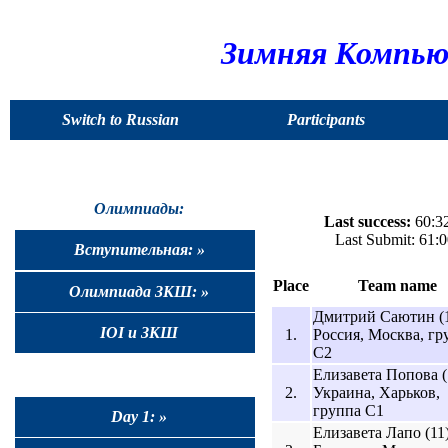
Зимняя Компью
Switch to Russian
Participants
Олимпиады:
Last success:
60:32
Last Submit: 61:
Вступительная: »
Place
Team name
Олимпиада ЗКШ: »
Дмитрий Саютин (1
IOI и ЗКШ
1.
Россия, Москва, гр
C2
Елизавета Попова (
2.
Украина, Харьков,
группа C1
Day 1: »
Елизавета Лапо (11)