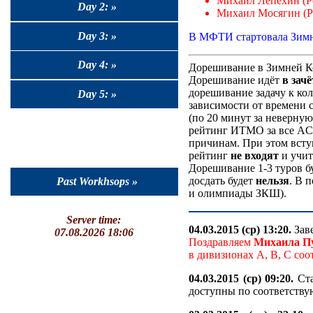
Михаил Лепёхин (Ро
Day 2: »
Михаил Мосягин (Ро
Day 3: »
В МФТИ стартовала Зимн
Day 4: »
Дорешивание в Зимней К
Дорешивание идёт
в зачё
дорешивание задачу к ко
Day 5: »
зависимости от времени 
(по 20 минут за неверную
рейтинг ИТМО за все AC
причинам. При этом всту
рейтинг
не входят
и учит
Дорешивание 1-3 туров б
досдать будет
нельзя
. В 
Past Workhsops »
и олимпиады ЗКШ).
Server time:
04.03.2015 (ср) 13:20.
Зав
07.08.2026 18:06
Поздравляем
Михаила П
в дивизионах A, B, C со
04.03.2015 (ср) 09:20.
Ста
доступны по соответству