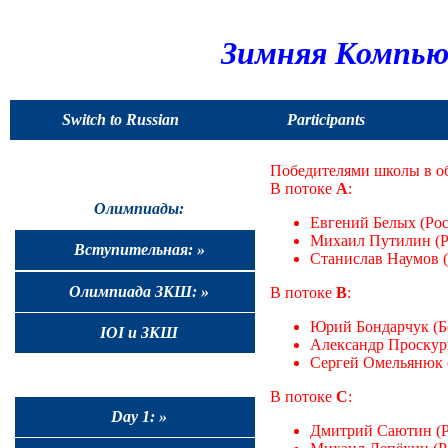
Зимняя Компью
Switch to Russian
Participants
Победителями школы в об
В потоке
A
:
Олимпиады:
Евгений Белых (Рос
Михаил Путилин (Ро
Вступительная: »
Станислав Наумов (Р
Олимпиада ЗКШ: »
В потоке
B
:
Юрий Бондарчук (Бе
IOI и ЗКШ
Александр Проскури
Сергей Омельянюк (Б
В потоке
C
:
Day 1: »
Дмитрий Саютин (Ро