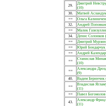
Дмитрий Невстр
29.
(10)
30.
Матвей Асландук
==
Ольга Калиниченк
32.
Андрей Поповкин
==
Малик Газизуллин
34.
Денис Солонков (
==
Дмитрий Мурзин 
==
Юрий Бондарчук 
==
Андрей Календар
Станислав Мина
==
(10)
Александра Дроз
==
(9)
40.
Вадим Беринчик 
Владислав Яглам
==
(11)
==
Павел Богомолов 
Александр Фриц
43.
(11)