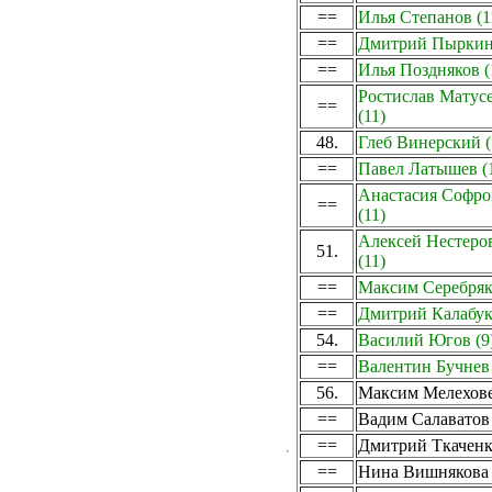
==
Илья Степанов (1
==
Дмитрий Пыркин 
==
Илья Поздняков (
Ростислав Матус
==
(11)
48.
Глеб Винерский (
==
Павел Латышев (
Анастасия Софро
==
(11)
Алексей Нестеро
51.
(11)
==
Максим Серебряк
==
Дмитрий Калабук 
54.
Василий Югов (9
==
Валентин Бучнев 
56.
Максим Мелехове
==
Вадим Салаватов 
==
Дмитрий Ткаченко
==
Нина Вишнякова 