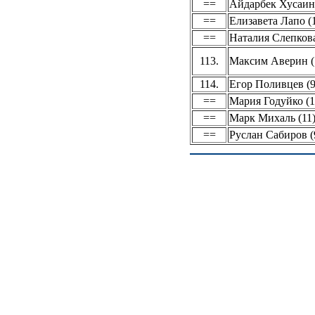
==
Айдарбек Хусаино
==
Елизавета Лапо (
==
Наталия Слепкова
113.
Максим Аверин (
114.
Егор Поливцев (9
==
Мария Годуйко (1
==
Марк Михаль (11
==
Руслан Сабиров (