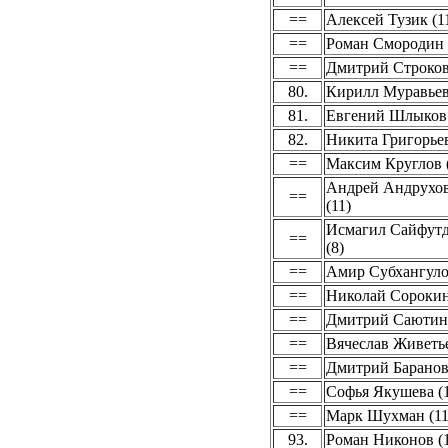
==
Алексей Тузик (1
==
Роман Смородин 
==
Дмитрий Строков
80.
Кирилл Муравьев
81.
Евгений Шлыков 
82.
Никита Григорьев
==
Максим Круглов 
Андрей Андрухо
==
(11)
Исмагил Сайфут
==
(8)
==
Амир Субхангуло
==
Николай Сорокин
==
Дмитрий Саютин 
==
Вячеслав Живетье
==
Дмитрий Баранов 
==
Софья Якушева (1
==
Марк Шухман (11
93.
Роман Никонов (