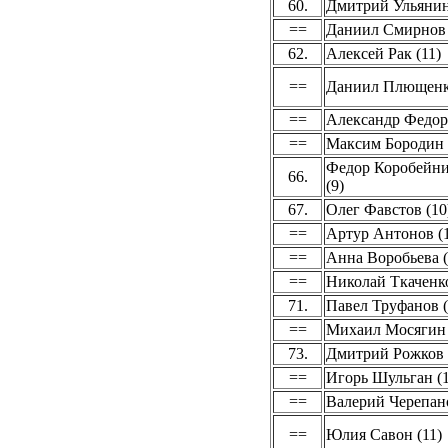
60.
Дмитрий Ульянин
==
Даниил Смирнов 
62.
Алексей Рак (11)
==
Даниил Плющенко
==
Александр Федор
==
Максим Бородин 
Федор Коробейн
66.
(9)
67.
Олег Фавстов (10
==
Артур Антонов (1
==
Анна Воробьева (
==
Николай Ткаченко
71.
Павел Труфанов (
==
Михаил Мосягин 
73.
Дмитрий Рожков 
==
Игорь Шульган (1
==
Валерий Черепано
==
Юлия Савон (11)