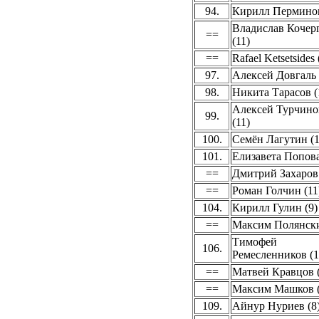
94.
Кирилл Перминов
Владислав Кочер
==
(11)
==
Rafael Ketsetsides 
97.
Алексей Довгаль 
98.
Никита Тарасов (
Алексей Турчино
99.
(11)
100.
Семён Лагутин (1
101.
Елизавета Попова
==
Дмитрий Захаров 
==
Роман Голчин (11
104.
Кирилл Гулин (9)
==
Максим Полянски
Тимофей
106.
Ремесленников (1
==
Матвей Кравцов (
==
Максим Машков (
109.
Айнур Нуриев (8