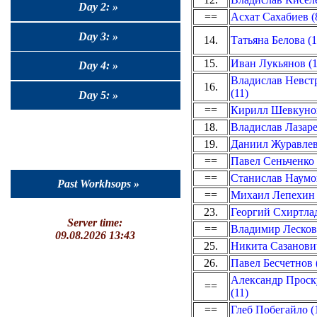
Day 2: »
==
Асхат Cахабиев (
Day 3: »
14.
Татьяна Белова (1
15.
Иван Лукьянов (1
Day 4: »
Владислав Невст
16.
(11)
Day 5: »
==
Кирилл Шевкунов
18.
Владислав Лазаре
19.
Даниил Журавлев
==
Павел Сеньченко 
==
Станислав Наумов
Past Workhsops »
==
Михаил Лепехин 
23.
Георгий Схиртлад
Server time:
==
Владимир Лесков 
09.08.2026 13:43
25.
Никита Сазанович
26.
Павел Бесчетнов 
Александр Прос
==
(11)
==
Глеб Побегайло (