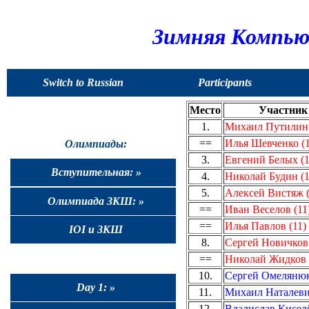
Зимняя Компью
Switch to Russian
Participants
Место
Участник
1.
Михаил Путилин 
==
Илья Шевченко (1
Олимпиады:
3.
Евгений Белых (1
Вступительная: »
4.
Николай Будин (1
5.
Алексей Вистяж (
Олимпиада ЗКШ: »
==
Иван Веселов (11
==
Илья Павлов (11)
IOI и ЗКШ
8.
Сергей Новичков 
==
Николай Жидков 
10.
Сергей Омелянюк
Day 1: »
11.
Михаил Наталеви
12.
Владислав Киселё