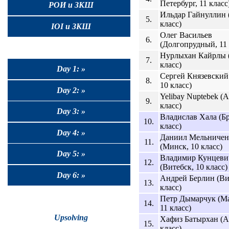
Петербург, 11 класс
РОИ и ЗКШ
Ильдар Гайнуллин (
5.
класс)
IOI и ЗКШ
Олег Васильев
6.
(Долгопрудный, 11 
Нурлыхан Кайрлы (
7.
класс)
Day 1: »
Сергей Князевский
8.
10 класс)
Day 2: »
Yelibay Nuptebek (
9.
класс)
Day 3: »
Владислав Хала (Бр
10.
класс)
Day 4: »
Даниил Мельничен
11.
(Минск, 10 класс)
Day 5: »
Владимир Кунцеви
12.
(Витебск, 10 класс)
Day 6: »
Андрей Берлин (Ви
13.
класс)
Петр Дымарчук (Ма
14.
11 класс)
Upsolving
Хафиз Батырхан (А
15.
класс)