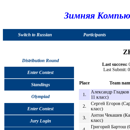
Зимняя Компью
Switch to Russian
Participants
ZK
Distribution Round
Last success:
0
Last Submit: 
Enter Contest
Place
Team nam
Standings
Александр Гладков
1.
Olympiad
11 класс)
Сергей Егоров (Сар
2.
класс)
Enter Contest
Антон Чекашев (Каз
3.
класс)
Jury Login
Григорий Бартош (
4.