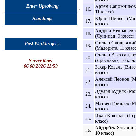
Enter Upsolving
Артём Сапожников
16.
11 класс)
Юрий Шиляев (Мин
Standings
17.
класс)
Андрей Некрашеви
18.
(Лунинец, 9 класс)
Степан Слоневски
Past Workhsops »
19.
(Малорита, 11 класс
Степан Александр
20.
(Ярославль, 10 клас
Server time:
06.08.2026 11:59
Захар Коваль (Вите
21.
класс)
Алексей Леонов (М
22.
класс)
Эдуард Будняк (Мо
23.
класс)
Матвей Грицаев (М
24.
класс)
Иван Крючков (Пер
25.
класс)
Айдарбек Хусаинов
26.
10 класс)