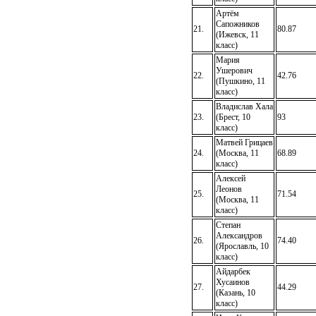
Артём
Сапожников
21.
80.87
(Ижевск, 11
класс)
Мария
Ушерович
22.
42.76
(Пушкино, 11
класс)
Владислав Хала
23.
(Брест, 10
93
класс)
Матвей Грицаев
24.
(Москва, 11
68.89
класс)
Алексей
Леонов
25.
71.54
(Москва, 11
класс)
Степан
Александров
26.
74.40
(Ярославль, 10
класс)
Айдарбек
Хусаинов
27.
44.29
(Казань, 10
класс)