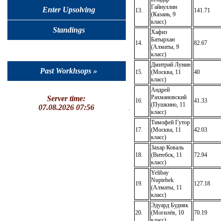
Гайнуллин
Enter Upsolving
13.
141.71
(Казань, 9
класс)
Standings
Хафиз
Батырхан
14.
82.67
(Алматы, 9
класс)
Дмитрий Лунин
Past Workhsops »
15.
(Москва, 11
40
класс)
Андрей
Рахмановский
Server time:
16.
41.33
(Пушкино, 11
07.08.2026 07:56
класс)
Тимофей Гутор
17.
(Москва, 11
42.03
класс)
Захар Коваль
18.
(Витебск, 11
72.94
класс)
Yelibay
Nuptebek
19.
127.18
(Алматы, 11
класс)
Эдуард Будняк
20.
(Могилёв, 10
70.19
класс)