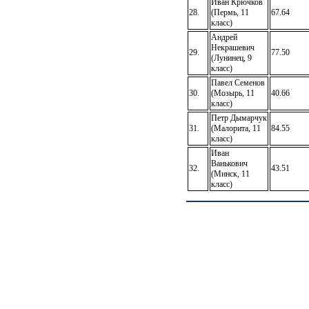
Иван Крючков
28.
(Пермь, 11
67.64
класс)
Андрей
Некрашевич
29.
77.50
(Лунинец, 9
класс)
Павел Семенов
30.
(Мозырь, 11
40.66
класс)
Петр Дымарчук
31.
(Малорита, 11
84.55
класс)
Иван
Ванькович
32.
43.51
(Минск, 11
класс)