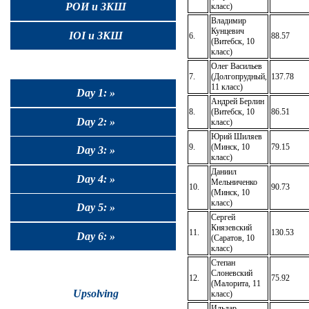
РОИ и ЗКШ
класс)
Владимир
Кунцевич
IOI и ЗКШ
6.
88.57
(Витебск, 10
класс)
Олег Васильев
7.
(Долгопрудный,
137.78
11 класс)
Day 1: »
Андрей Берлин
8.
(Витебск, 10
86.51
Day 2: »
класс)
Юрий Шиляев
9.
(Минск, 10
79.15
Day 3: »
класс)
Даниил
Day 4: »
Мельниченко
10.
90.73
(Минск, 10
класс)
Day 5: »
Сергей
Князевский
11.
130.53
Day 6: »
(Саратов, 10
класс)
Степан
Слоневский
12.
75.92
(Малорита, 11
Upsolving
класс)
Ильдар