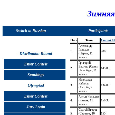
Зимняя
Switch to Russian
Participants
Place
Team
Contest 01
Александр
Гладков
1.
200
Distribution Round
(Пермь, 11
класс)
Григорий
Enter Contest
Бартош (Санкт-
2.
145.88
Петербург, 11
класс)
Standings
Нурлыхан
Кайрлы
Olympiad
3.
134.05
(Актобе, 9
класс)
Enter Contest
Антон Чекашев
4.
(Казань, 11
150.30
класс)
Jury Login
Сергей Егоров
5.
(Саратов, 10
155