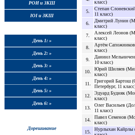
класс)
РОИ и ЗКШ
Степан Слоневский
5.
11 класс)
IOI и ЗКШ
Дмитрий Лунин (Мо
6.
класс)
Алексей Леонов (М
7.
класс)
День 1: »
Артём Сапожников 
8.
класс)
День 2: »
Даниил Мельничен
9.
10 класс)
День 3: »
Юрий Шиляев (Мин
10.
класс)
День 4: »
Григорий Бартош (
11.
Петербург, 11 класс
День 5: »
Эдуард Будняк (Мо
12.
класс)
День 6: »
Олег Васильев (До
13.
11 класс)
Павел Семенов (Мо
14.
класс)
Дорешивание
Нурлыхан Кайрлы (
15.
класс)