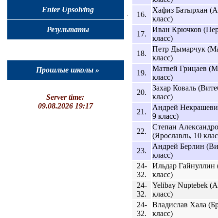
Enter Upsolving
Хафиз Батырхан (А
16.
класс)
Иван Крючков (Пер
Результаты
17.
класс)
Петр Дымарчук (Ма
18.
класс)
Матвей Грицаев (М
Прошлые школы »
19.
класс)
Захар Коваль (Вите
20.
класс)
Server time:
09.08.2026 19:17
Андрей Некрашеви
21.
9 класс)
Степан Александр
22.
(Ярославль, 10 клас
Андрей Берлин (Ви
23.
класс)
24-
Ильдар Гайнуллин (
32.
класс)
24-
Yelibay Nuptebek (
32.
класс)
24-
Владислав Хала (Бр
32.
класс)