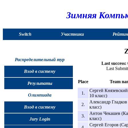
Зимняя Компью
Switch
Участники
Рейтин
to
Z
English
Распределительный тур
Last success:
Last Submit
Вход в систему
Place
Team na
Результаты
Сергей Князевский
1.
Олимпиада
10 класс)
Александр Гладков 
2.
класс)
Вход в систему
Антон Чекашев (Каз
3.
класс)
Jury Login
Сергей Егоров (Сар
4.