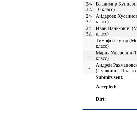
24-
Владимир Кунцевич
32.
10 класс)
24-
Айдарбек Хусаинов
32.
класс)
24-
Иван Ванькович (М
32.
класс)
Тимофей Гутор (Мо
-
класс)
Мария Ушерович (
-
класс)
Андрей Рахмановс
-
(Пушкино, 11 класс
Submits sent:
Accepted:
Dirt: