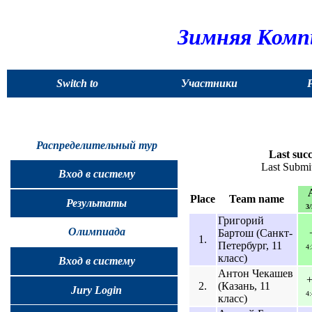
Зимняя Комп
Switch to
Участники
English
Распределительный тур
Last succ
Last Submi
Вход в систему
Place
Team name
Результаты
3
Григорий
Олимпиада
Бартош (Санкт-
1.
Петербург, 11
4
класс)
Вход в систему
Антон Чекашев
2.
(Казань, 11
Jury Login
4
класс)