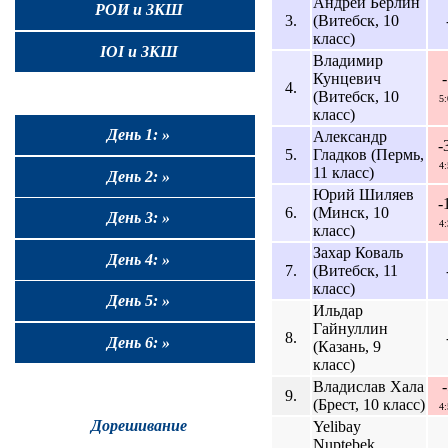
Андрей Берлин
РОИ и ЗКШ
3.
(Витебск, 10
класс)
IOI и ЗКШ
Владимир
Кунцевич
4.
(Витебск, 10
5
класс)
День 1: »
Александр
-
5.
Гладков (Пермь,
4
11 класс)
День 2: »
Юрий Шиляев
-
6.
(Минск, 10
День 3: »
4
класс)
Захар Коваль
День 4: »
7.
(Витебск, 11
класс)
День 5: »
Ильдар
Гайнуллин
8.
День 6: »
(Казань, 9
класс)
Владислав Хала
9.
(Брест, 10 класс)
4
Дорешивание
Yelibay
Nuptebek