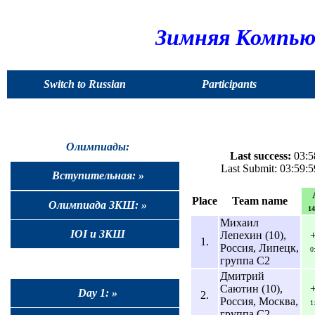
Зимняя Компью
Switch to Russian
Participants
Олимпиады:
Last success:
03:5
Last Submit: 03:59:
Вступительная: »
Place
Team name
Олимпиада ЗКШ: »
14
Михаил
IOI и ЗКШ
Лепехин (10),
1.
Россия, Липецк,
0
группа C2
Дмитрий
Саютин (10),
Day 1: »
2.
Россия, Москва,
1
группа C2