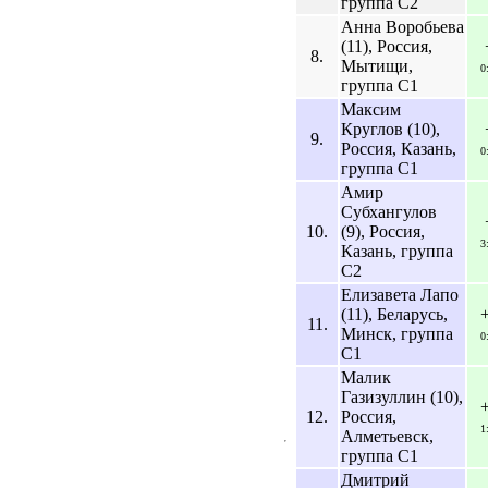
группа C2
Анна Воробьева
(11), Россия,
8.
Мытищи,
0
группа C1
Максим
Круглов (10),
9.
Россия, Казань,
0
группа C1
Амир
Субхангулов
10.
(9), Россия,
3
Казань, группа
C2
Елизавета Лапо
(11), Беларусь,
11.
Минск, группа
0
C1
Малик
Газизуллин (10),
12.
Россия,
1
Алметьевск,
группа C1
Дмитрий