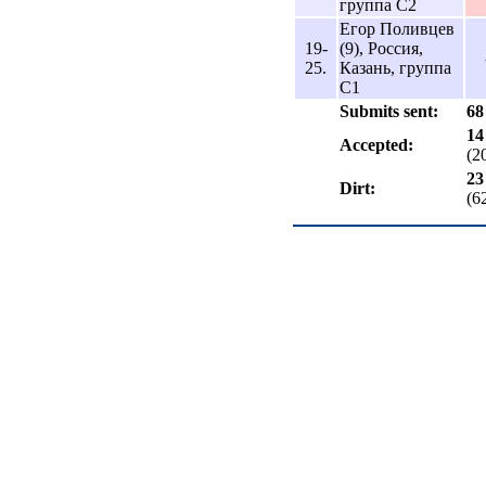
группа C2
Егор Поливцев
19-
(9), Россия,
25.
Казань, группа
C1
Submits sent:
68
14
Accepted:
(2
23
Dirt:
(6