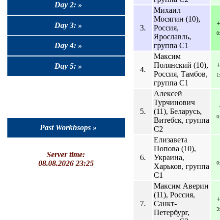
Day 2: »
Михаил
Мосягин (10),
Day 3: »
3.
Россия,
0
Ярославль,
группа C1
Day 4: »
Максим
Полянский (10),
Day 5: »
4.
Россия, Тамбов,
1
группа C1
Алексей
Турчинович
5.
(11), Беларусь,
0
Витебск, группа
Past Workhsops »
C2
Елизавета
Попова (10),
Server time:
6.
Украина,
08.08.2026 23:25
0
Харьков, группа
C1
Максим Аверин
(11), Россия,
7.
Санкт-
3
Петербург,