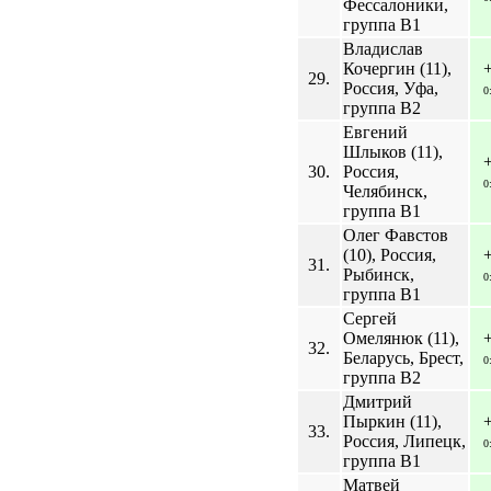
Фессалоники,
группа B1
Владислав
Кочергин (11),
29.
Россия, Уфа,
0
группа B2
Евгений
Шлыков (11),
30.
Россия,
0
Челябинск,
группа B1
Олег Фавстов
(10), Россия,
31.
Рыбинск,
0
группа B1
Сергей
Омелянюк (11),
32.
Беларусь, Брест,
0
группа B2
Дмитрий
Пыркин (11),
33.
Россия, Липецк,
0
группа B1
Матвей