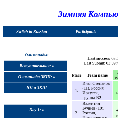
Зимняя Компью
Switch to Russian
Participants
Олимпиады:
Last success:
03:5
Last Submit: 03:59
Вступительная: »
Place
Team name
Олимпиада ЗКШ: »
49
Илья Степанов
IOI и ЗКШ
(11), Россия,
1.
Иркутск,
0
группа B2
Валентин
Бучнев (10),
Day 1: »
2.
Россия,
0
Петрозаводск,