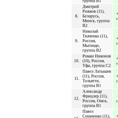
группа B1
Дмитрий
Рожков (11),
8.
Беларусь,
0
Минск, группа
B2
Николай
Ткаченко (11),
9.
Россия,
0
Мытищи,
группа B2
Роман Никонов
10.
(10), Россия,
0
Уфа, группа C2
Павел Латышев
(11), Россия,
11.
Тольятти,
0
группа B1
Александр
Фрицлер (11),
12.
Россия, Омск,
0
группа B1
Павел
Сеньченко (11),