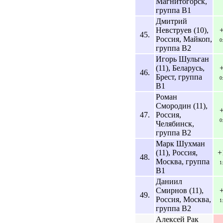
Магнитогорск,
группа B1
Дмитрий
Невструев (10),
45.
Россия, Майкоп,
0
группа B2
Игорь Шульган
(11), Беларусь,
46.
Брест, группа
0
B1
Роман
Смородин (11),
47.
Россия,
0
Челябинск,
группа B2
Марк Шухман
(11), Россия,
+
48.
Москва, группа
1
B1
Даниил
Смирнов (11),
49.
Россия, Москва,
1
группа B2
Алексей Рак