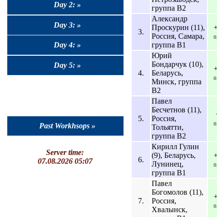
Day 2: »
группа B2
Александр
Day 3: »
Проскурин (11),
3.
Россия, Самара,
0
группа B1
Day 4: »
Юрий
Бондарчук (10),
Day 5: »
4.
Беларусь,
0
Минск, группа
B2
Павел
Бесчетнов (11),
5.
Россия,
0
Past Workhsops »
Тольятти,
группа B2
Кирилл Гулин
Server time:
(9), Беларусь,
6.
07.08.2026 05:07
Лунинец,
0
группа B1
Павел
Богомолов (11),
7.
Россия,
0
Хвалынск,