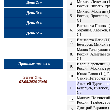
Михаил Лепехин (1
День 2: »
4.
Россия, Липецк, гр
Михаил Мосягин (1
День 3: »
5.
Россия, Ярославль,
C1
День 4: »
Елизавета Попова (
6.
Украина, Харьков, 
День 5: »
C1
Елизавета Лапо (11)
7.
Беларусь, Минск, г
Малик Газизуллин (
8.
Россия, Алметьевск
C1
Прошлые школы »
Игорь Черепенин (1
9.
Россия, Москва, гр
Юлия Савон (11), Р
10.
Server time:
Санкт-Петербург, г
07.08.2026 23:46
Алексей Турчинович
11.
Беларусь, Витебск,
C2
Максим Полянский 
12.
Россия, Тамбов, гр
Дмитрий Баранов (1
13.