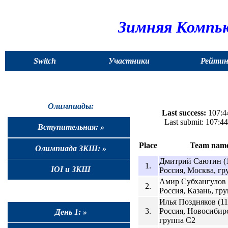
Зимняя Компью
Switch
Участники
Рейтин
to
English
Олимпиады:
Last success:
107:44
Last submit: 107:
Вступительная: »
Place
Team nam
Олимпиада ЗКШ: »
Дмитрий Саютин (1
1.
IOI и ЗКШ
Россия, Москва, гр
Амир Субхангулов (
2.
Россия, Казань, гр
Илья Поздняков (11
3.
Россия, Новосибир
День 1: »
группа C2