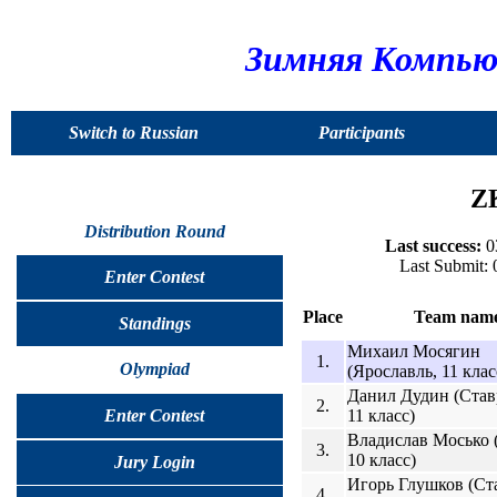
Зимняя Компью
Switch to Russian
Participants
ZK
Distribution Round
Last success:
03
Last Submit:
Enter Contest
Place
Team nam
Standings
Михаил Мосягин
1.
Olympiad
(Ярославль, 11 клас
Данил Дудин (Став
2.
11 класс)
Enter Contest
Владислав Мосько 
3.
10 класс)
Jury Login
Игорь Глушков (Ст
4.