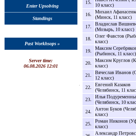
15.
10 класс)
Enter Upsolving
Михаил Афанасенк
16.
(Минск, 11 класс)
Standings
Владислав Вишнев
17.
(Мозырь, 10 класс)
Олег Фавстов (Рыб
18.
класс)
Past Workhsops »
Максим Серебряко
19.
(Рыбинск, 11 класс)
Максим Круглов (Ка
Server time:
20.
класс)
06.08.2026 12:01
Вячеслав Иванов (О
21.
12 класс)
Евгений Казаков
22.
(Челябинск, 11 клас
Илья Подуременны
23.
(Челябинск, 10 клас
Антон Буков (Челяб
24.
класс)
Роман Никонов (Уф
25.
класс)
Александр Петров
26.