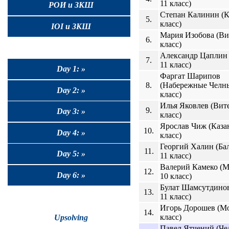
11 класс)
РОИ и ЗКШ
Степан Калинин (Ка
5.
класс)
IOI и ЗКШ
Мария Изобова (Вит
6.
класс)
Александр Цаплин 
7.
11 класс)
Day 1: »
Фаргат Шарипов
8.
(Набережные Челны
Day 2: »
класс)
Илья Яковлев (Вите
9.
Day 3: »
класс)
Ярослав Чиж (Казан
10.
Day 4: »
класс)
Георгий Халин (Ба
11.
Day 5: »
11 класс)
Валерий Камеко (М
12.
Day 6: »
10 класс)
Булат Шамсутдинов
13.
11 класс)
Игорь Дорошев (Мо
14.
класс)
Upsolving
Павел Ятчений (Че