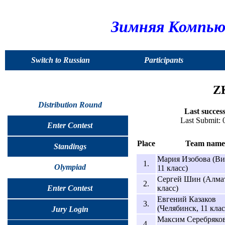
Зимняя Компью
Switch to Russian
Participants
ZK
Distribution Round
Last success
Last Submit:
Enter Contest
Place
Team name
Standings
Мария Изобова (Ви
1.
Olympiad
11 класс)
Сергей Шин (Алмат
2.
класс)
Enter Contest
Евгений Казаков
3.
(Челябинск, 11 клас
Jury Login
Максим Серебряко
4.