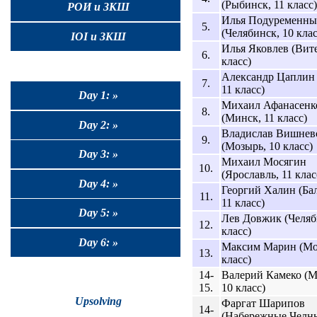
(Рыбинск, 11 класс)
РОИ и ЗКШ
Илья Подуременны
5.
(Челябинск, 10 клас
IOI и ЗКШ
Илья Яковлев (Вите
6.
класс)
Александр Цаплин 
7.
11 класс)
Day 1: »
Михаил Афанасенк
8.
(Минск, 11 класс)
Day 2: »
Владислав Вишнев
9.
(Мозырь, 10 класс)
Day 3: »
Михаил Мосягин
10.
(Ярославль, 11 клас
Day 4: »
Георгий Халин (Ба
11.
11 класс)
Day 5: »
Лев Довжик (Челяб
12.
класс)
Day 6: »
Максим Марин (Мос
13.
класс)
14-
Валерий Камеко (М
15.
10 класс)
Upsolving
Фаргат Шарипов
14-
(Набережные Челны