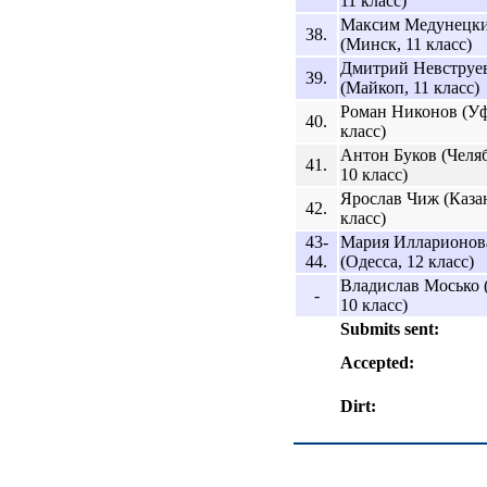
11 класс)
Максим Медунецк
38.
(Минск, 11 класс)
Дмитрий Невструе
39.
(Майкоп, 11 класс)
Роман Никонов (Уф
40.
класс)
Антон Буков (Челя
41.
10 класс)
Ярослав Чиж (Казан
42.
класс)
43-
Мария Илларионов
44.
(Одесса, 12 класс)
Владислав Мосько 
-
10 класс)
Submits sent:
Accepted:
Dirt: