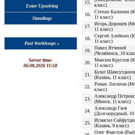
15.
класс)
Enter Upsolving
Степан Калинин (К
16.
11 класс)
Standings
Игорь Дорошев (М
17.
11 класс)
Сергей Алейкин (М
18.
11 класс)
Past Workhsops »
Павел Ятчений
19.
(Челябинск, 10 клас
Максим Круглов (К
Server time:
20.
11 класс)
06.08.2026 11:58
Булат Шамсутдино
21.
(Казань, 11 класс)
Роман Логинов (Мо
22.
класс)
Александр Петров
23.
(Минск, 11 класс)
Александр Гаев
24.
(Долгопрудный, 10 
Исмагил Сайфутди
25.
(Казань, 9 класс)
Олег Фавстов (Рыб
26.