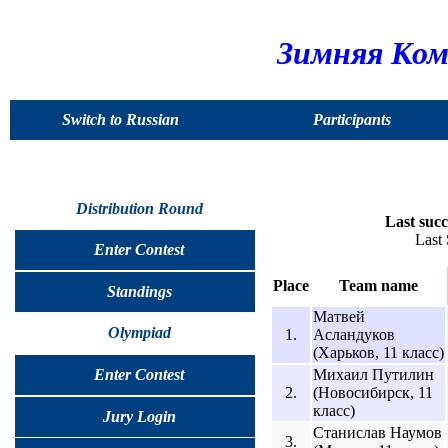
Зимняя Ком
Switch to Russian
Participants
Distribution Round
Last succ
Last
Enter Contest
Place
Team name
Standings
Матвей
Olympiad
1.
Асландуков
(Харьков, 11 класс)
Михаил Путилин
Enter Contest
2.
(Новосибирск, 11
класс)
Jury Login
Станислав Наумов
3.