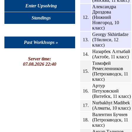
(Москва, 11 класс)
Enter Upsolving
Александра
Дроздова
12.
(Нижний
Standings
Новгород, 10
класс)
Georgy Skhirtladze
13.
(Тбилиси, 12
Past Workhsops »
класс)
Назарбек Алтыбай
14.
(Актобе, 11 класс)
Server time:
Тимофей
07.08.2026 22:40
Ремесленников
15.
(Петрозаводск, 11
класс)
Артур
16.
Петуховский
(Витебск, 11 класс)
Nurbakhyt Madibek
17.
(Алматы, 10 класс)
Валентин Бучнев
18.
(Петрозаводск, 11
класс)
Ануар Талипов