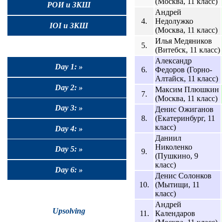
(Москва, 11 класс)
РОИ и ЗКШ
Андрей
4.
Недолужко
IOI и ЗКШ
(Москва, 11 класс)
Илья Медяников
5.
(Витебск, 11 класс)
Александр
Day 1: »
6.
Федоров (Горно-
Алтайск, 11 класс)
Day 2: »
Максим Плюшкин
7.
(Москва, 11 класс)
Day 3: »
Денис Ожиганов
8.
(Екатеринбург, 11
класс)
Day 4: »
Даниил
Николенко
Day 5: »
9.
(Пушкино, 9
класс)
Day 6: »
Денис Солонков
10.
(Мытищи, 11
класс)
Андрей
Upsolving
11.
Календаров