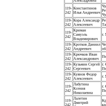
Алексадровна
Чу
119-
Константинов
Ре
242
Илья Андреевич
Ч
119-
Кора Александр
Ре
242
Алексеевич
Та
Криман
119-
Самуэль
г.
242
Владимирович
119-
Кротков Даниил
Че
242
Андреевич
об
119-
Крючков Иван
Пе
242
Александрович
119-
Кузьмин Сергей
г.
242
Сергеевич
Пе
119-
Куянов Федор
г.
242
Алексеевич
Лабутина
119-
г.
Ксения
242
Пе
Николаевна
Лалетин
119-
Кр
Дмитрий
242
кр