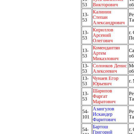
53
Викторович
об
Калинин
13-
Ре
Степан
53
Та
Александрович
Кириллов
13-
г.
Арсений
53
Пе
Олегович
Комендантян
13-
Са
Артем
53
об
Микаэлович
13-
Солонков Денис
Мо
53
Алексеевич
об
13-
Чунаев Егор
г.
53
Юрьевич
Шарипов
13-
Ре
Фаргат
53
Та
Маратович
Азангулов
54-
Ре
Искандер
101
Та
Фаритович
Бартош
54-
г.
Григорий