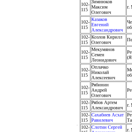
Зимнюков
102-
Максим
г.
115
Олегович
Казаков
102-
Че
Евгений
115
об
Александрович
102-
Козлов Кирилл
Пе
115
Олегович
Мекумянов
102-
Ре
Семен
115
(Я
Леонидович
Оплачко
102-
Мо
Николай
115
об
Алексеевич
Рябинин
102-
Андрей
Ре
115
Олегович
102-
Рябов Артем
г.
115
Александрович
102-
Сахабиев Асхат
Ре
115
Равилевич
Та
102-
Слотин Сергей
г.