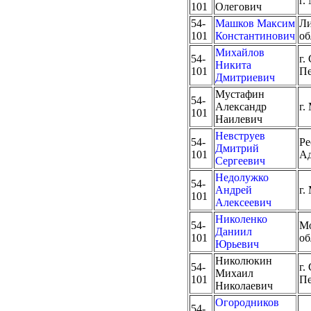
г.
101
Олегович
54-
Машков Максим
Ли
101
Константинович
об
Михайлов
54-
г.
Никита
101
Пе
Дмитриевич
Мустафин
54-
Александр
г.
101
Наилевич
Невструев
54-
Ре
Дмитрий
101
Ад
Сергеевич
Недолужко
54-
Андрей
г.
101
Алексеевич
Николенко
54-
Мо
Даниил
101
об
Юрьевич
Николюкин
54-
г.
Михаил
101
Пе
Николаевич
Огородников
54-