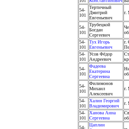
101
Константинович
Ба
Тертичный
54-
Дмитрий
г.
101
Евгеньевич
Трубецкой
54-
Че
Богдан
101
об
Сергеевич
54-
Тух Игорь
г.
101
Евгеньевич
Пе
54-
Усов Фёдор
Ст
101
Андреевич
кр
Фадеева
54-
Ни
Екатерина
101
об
Сергеевна
Филимонов
54-
Михаил
г.
101
Алексеевич
54-
Халин Георгий
г.
101
Владимирович
54-
Ханова Анна
Св
101
Сергеевна
об
Цаплин
54-