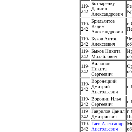
Ботнаренку
119-
Ре
Даниил
242
К
Александрович
Брильянтов
119-
г.
Вадим
242
Пе
Александрович
119-
Буков Антон
Че
242
Алексеевич
об
119-
Быков Никита
Ир
242
Михайлович
об
Вилюнов
119-
Ор
Никита
242
об
Сергеевич
Воронецкий
119-
Дмитрий
г.
242
Анатольевич
119-
Воронин Илья
г.
242
Сергеевич
119-
Гаврилов Данил
г.
242
Дмитриевич
Пе
119-
Гаев Александр
Мо
242
Анатольевич
об