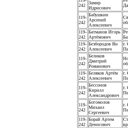
119-
Ре
Замир
242
Да
Идрисович
Бабушкин
119-
Св
Арсений
242
об
Алексеевич
119-
Батманов Игорь
Ре
242
Артёмович
Ба
119-
Безбородов Ян
г.
242
Алексеевич
Пе
Беликов
119-
Но
Дмитрий
242
об
Романович
119-
Беляков Артём
г.
242
Алексеевич
Пе
Бессонов
119-
г.
Кирилл
242
Пе
Александрович
Богомолов
119-
г.
Михаил
242
Пе
Сергеевич
119-
Борай Артем
Ст
242
Денисович
кр