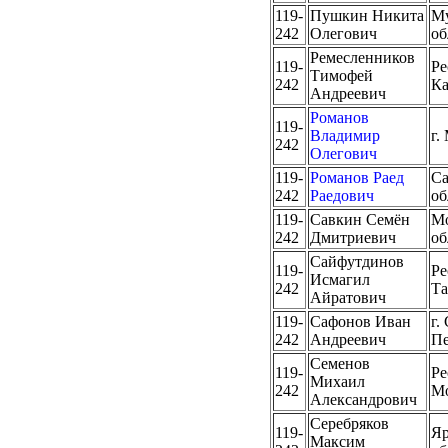
119-
Пушкин Никита
Му
242
Олегович
об
Ремесленников
119-
Ре
Тимофей
242
Ка
Андреевич
Романов
119-
Владимир
г.
242
Олегович
119-
Романов Раед
Са
242
Раедович
об
119-
Савкин Семён
Мо
242
Дмитриевич
об
Сайфутдинов
119-
Ре
Исмагил
242
Та
Айратович
119-
Сафонов Иван
г.
242
Андреевич
Пе
Семенов
119-
Ре
Михаил
242
М
Александрович
Серебряков
119-
Яр
Максим