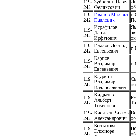
119-
Зубрилин Павел
Ли
242
Феликсович
об
119-
Иванов Михаил
г.
242
Павлович
Пе
Исрафилов
Ям
119-
Данил
а
242
Ирфатович
ок
119-
Ичалов Леонид
г.
242
Евгеньевич
Карпов
119-
Владимир
г.
242
Евгеньевич
Кауркин
119-
См
Владимир
242
об
Владиславович
Кидрачев
119-
Ре
Альберт
242
Та
Тимурович
119-
Кисилев Виктор
Во
242
Александрович
об
Колтакова
119-
Во
Элеонора
242
об