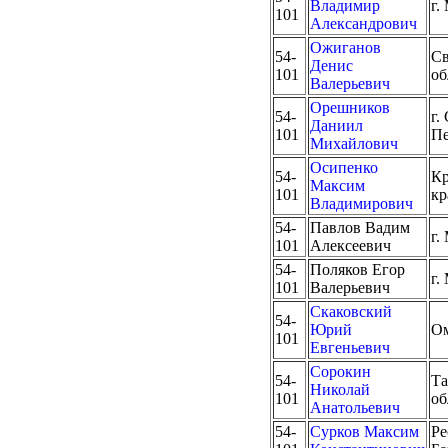
Владимир
г.
101
Александрович
Ожиганов
54-
Св
Денис
101
об
Валерьевич
Орешников
54-
г.
Даниил
101
Пе
Михайлович
Осипенко
54-
Кр
Максим
101
кр
Владимирович
54-
Павлов Вадим
г.
101
Алексеевич
54-
Поляков Егор
г.
101
Валерьевич
Скаковский
54-
Юрий
Ом
101
Евгеньевич
Сорокин
54-
Та
Николай
101
об
Анатольевич
54-
Сурков Максим
Ре