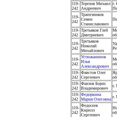
119-
Терехов Михаил
г.
242
Андреевич
Пе
Трапезников
119-
Семен
Пе
242
Станиславович
119-
Третьяков Глеб
Мо
242
Дмитриевич
об
Третьяков
119-
Уд
Николай
242
Ре
Михайлович
Устюжанинов
119-
Мо
Илья
242
об
Александрович
119-
Фавстов Олег
Яр
242
Сергеевич
об
119-
Фаизов Борис
г.
242
Владимирович
119-
Федоркина
г.
242
Мария Олеговна
Федосеев
119-
Но
Кирилл
242
об
Сергеевич