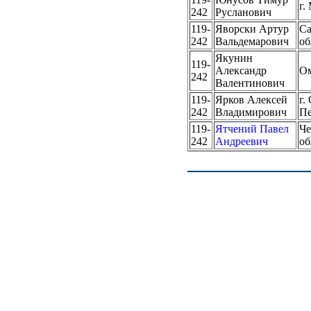
г.
242
Русланович
119-
Яворски Артур
Са
242
Вальдемарович
об
Якунин
119-
Александр
Ом
242
Валентинович
119-
Ярков Алексей
г.
242
Владимирович
Пе
119-
Ятчений Павел
Че
242
Андреевич
об