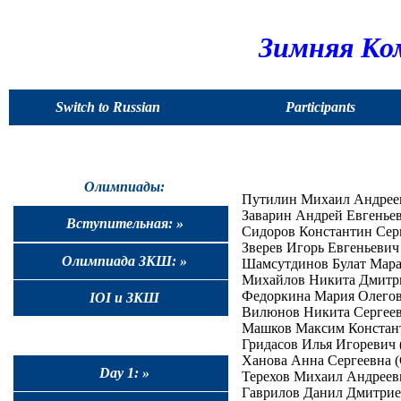
Зимняя Ко
Switch to Russian
Participants
Олимпиады:
Путилин Михаил Андрееви
Заварин Андрей Евгеньеви
Вступительная: »
Сидоров Константин Серге
Зверев Игорь Евгеньевич 
Олимпиада ЗКШ: »
Шамсутдинов Булат Марат
Михайлов Никита Дмитриев
Федоркина Мария Олеговна
IOI и ЗКШ
Вилюнов Никита Сергеевич
Машков Максим Константи
Гридасов Илья Игоревич (
Ханова Анна Сергеевна (С
Day 1: »
Терехов Михаил Андреевич
Гаврилов Данил Дмитриеви