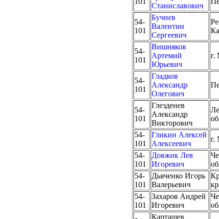
101
Пе
Станиславович
Бучнев
54-
Ре
Валентин
101
Ка
Сергеевич
Вишняков
54-
Артемий
г.
101
Юрьевич
Гладков
54-
Александр
Пе
101
Олегович
Глезденев
54-
Ле
Александр
101
об
Викторович
54-
Гликин Алексей
г.
101
Алексеевич
54-
Довжик Лев
Че
101
Игоревич
об
54-
Дьяченко Игорь
Кр
101
Валерьевич
кр
54-
Захаров Андрей
Че
101
Игоревич
об
Карташев