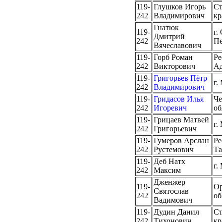
119-
Глушков Игорь
Ст
242
Владимирович
кр
Гнатюк
119-
г.
Дмитрий
242
Пе
Вячеславович
119-
Горб Роман
Ре
242
Викторович
Ад
119-
Григорьев Пётр
г.
242
Владимирович
119-
Гридасов Илья
Че
242
Игоревич
об
119-
Грицаев Матвей
г.
242
Григорьевич
119-
Гумеров Арслан
Ре
242
Рустемович
Та
119-
Деб Натх
г.
242
Максим
Дженжер
119-
Ор
Святослав
242
об
Вадимович
119-
Дудин Данил
Ст
242
Тихонович
кр