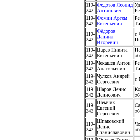
119-
Федотов Леонид
Уд
242
Антонович
Ре
119-
Фомин Артем
Ре
242
Евгеньевич
Та
Фёдоров
119-
г.
Даниил
242
Пе
Игоревич
119-
Царев Никита
Но
242
Евгеньевич
об
119-
Чекашев Антон
Ре
242
Анатольевич
Та
119-
Чулков Андрей
г.
242
Сергеевич
119-
Шаров Денис
Ко
242
Денисович
об
Шемчик
119-
Са
Евгений
242
об
Сергеевич
Шпаковский
119-
Че
Денис
242
об
Станиславович
119-
Юнусов Тимур