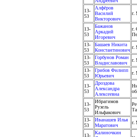
Андреевич
Алфёров
13-
Василий
г.
53
Викторович
Бажанов
13-
г.
Аркадий
53
Пе
Игоревич
13-
Башаев Никита
г.
53
Константинович
13-
Горбунов Роман
г.
53
Владиславович
13-
Грибов Филипп
г.
53
Юрьевич
Дроздова
13-
Ни
Александра
53
об
Алексеевна
Ибрагимов
13-
Ре
Рузель
53
Та
Ильфакович
13-
Иванашев Илья
г.
53
Маратович
Калиночкин
13-