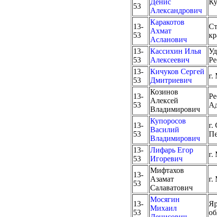
Денис
Ку
53
Александрович
Каракотов
13-
Ст
Ахмат
53
кр
Асланович
13-
Кассихин Илья
Уд
53
Алексеевич
Ре
13-
Кичуков Сергей
г.
53
Дмитриевич
Козинов
13-
Ре
Алексей
53
Ад
Владимирович
Купоросов
13-
г.
Василий
53
Пе
Владимирович
13-
Лифарь Егор
г.
53
Игоревич
Мифтахов
13-
Азамат
г.
53
Салаватович
Мосягин
13-
Яр
Михаил
53
об
Денисович