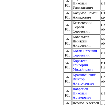
54-
Николай
г.
101
Геннадьевич
54-
Касумов Роман
Ст
101
Ахмедович
кр
Князевский
54-
Са
Сергей
101
об
Сергеевич
Ковальков
54-
Мо
Дмитрий
101
об
Андреевич
54-
Коган Евгений
г.
101
Сергеевич
Коротеев
54-
г.
Григорий
101
Пе
Михайлович
Крапивенский
54-
Во
Виктор
101
об
Анатольевич
Лавренов
54-
Николай
г.
101
Артемович
54-
Леонов Алексей