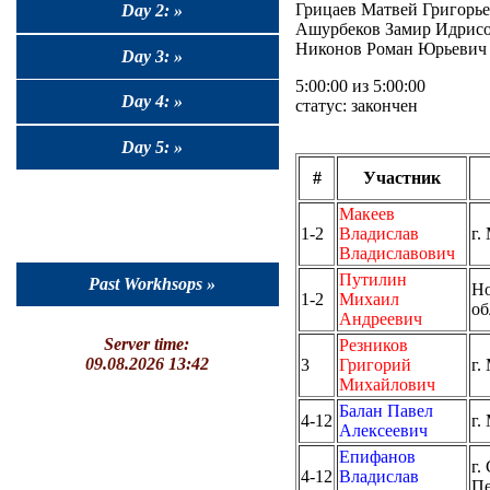
Грицаев Матвей Григорьеви
Day 2: »
Ашурбеков Замир Идрисови
Никонов Роман Юрьевич (
Day 3: »
5:00:00 из 5:00:00
Day 4: »
статус: закончен
Day 5: »
#
Участник
Макеев
1-2
Владислав
г.
Владиславович
Путилин
Past Workhsops »
Но
1-2
Михаил
об
Андреевич
Server time:
Резников
09.08.2026 13:42
3
Григорий
г.
Михайлович
Балан Павел
4-12
г.
Алексеевич
Епифанов
г.
4-12
Владислав
Пе