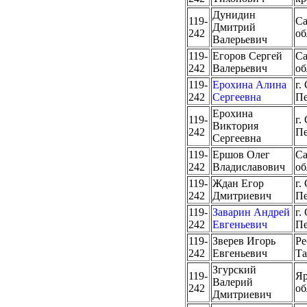
Дунидин
119-
Са
Дмитрий
242
об
Валерьевич
119-
Егоров Сергей
Са
242
Валерьевич
об
119-
Ерохина Алина
г.
242
Сергеевна
Пе
Ерохина
119-
г.
Виктория
242
Пе
Сергеевна
119-
Ершов Олег
Са
242
Владиславович
об
119-
Ждан Егор
г.
242
Дмитриевич
Пе
119-
Заварин Андрей
г.
242
Евгеньевич
Пе
119-
Зверев Игорь
Ре
242
Евгеньевич
Та
Згурский
119-
Яр
Валерий
242
об
Дмитриевич