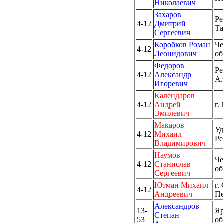
Николаевич
Захаров
Ре
4-12
Дмитрий
Та
Сергеевич
Коробков Роман
Че
4-12
Леонидович
об
Федоров
Ре
4-12
Александр
А
Игоревич
Календаров
4-12
Андрей
г.
Эмилевич
Макаров
Уд
4-12
Михаил
Ре
Владимирович
Наумов
Че
4-12
Станислав
об
Сергеевич
Ютман Михаил
г.
4-12
Андреевич
Пе
Александров
13-
Яр
Степан
53
об