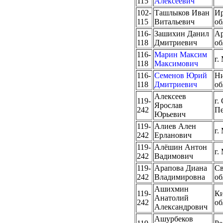
115
Алексеевич
102-
Ташлыков Иван
Ир
115
Витальевич
об
116-
Зашихин Данил
Ар
118
Дмитриевич
об
116-
Марин Максим
г.
118
Максимович
116-
Семенов Юрий
Ни
118
Дмитриевич
об
Алексеев
119-
г.
Ярослав
242
Пе
Юрьевич
119-
Алиев Ален
г.
242
Ерланович
119-
Алёшин Антон
г.
242
Вадимович
119-
Арапова Диана
Св
242
Владимировна
об
Ашихмин
119-
Ки
Анатолий
242
об
Александрович
Ашурбеков