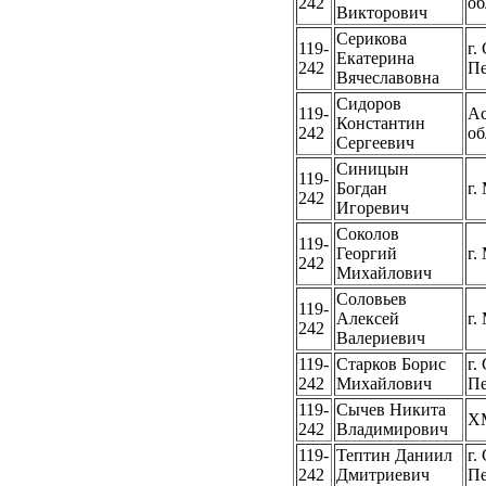
242
об
Викторович
Серикова
119-
г.
Екатерина
242
Пе
Вячеславовна
Сидоров
119-
Ас
Константин
242
об
Сергеевич
Синицын
119-
Богдан
г.
242
Игоревич
Соколов
119-
Георгий
г.
242
Михайлович
Соловьев
119-
Алексей
г.
242
Валериевич
119-
Старков Борис
г.
242
Михайлович
Пе
119-
Сычев Никита
Х
242
Владимирович
119-
Тептин Даниил
г.
242
Дмитриевич
Пе