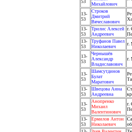
53
Михайлович
Строков
13-
Ре
Дмитрий
53
Ха
Вячеславович
13-
Трилис Алексей
г.
53
Андреевич
Пе
13-
Труфанов Павел
г.
53
Николаевич
Чернышёв
13-
Александр
г.
53
Владиславович
Шамсутдинов
13-
Ре
Булат
53
Та
Маратович
13-
Швецова Анна
Ст
53
Андреевна
кр
Анопренко
13-
г.
Михаил
53
Пе
Валентинович
13-
Ермилов Антон
Са
53
Николаевич
об
13-
Зуев Валентин
Тю