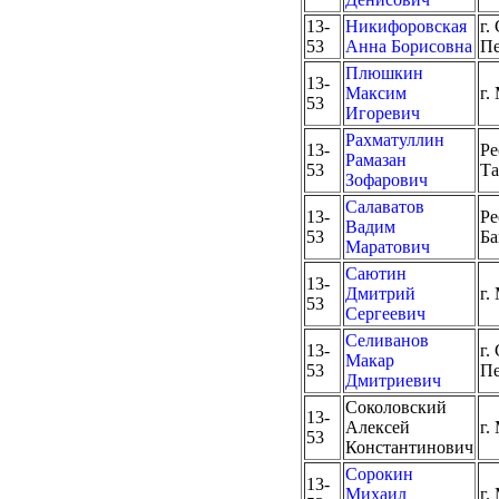
13-
Никифоровская
г.
53
Анна Борисовна
Пе
Плюшкин
13-
Максим
г.
53
Игоревич
Рахматуллин
13-
Ре
Рамазан
53
Та
Зофарович
Салаватов
13-
Ре
Вадим
53
Ба
Маратович
Саютин
13-
Дмитрий
г.
53
Сергеевич
Селиванов
13-
г.
Макар
53
Пе
Дмитриевич
Соколовский
13-
Алексей
г.
53
Константинович
Сорокин
13-
Михаил
г.