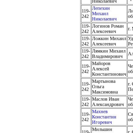
Николаевич
Лепехин
119-
Ли
Михаил
242
об
Николаевич
119-
Логинов Роман
г.
242
Алексеевич
119-
Ложкин Михаил
Уд
242
Алексеевич
Ре
119-
Лямкин Михаил
Ал
242
Владимирович
Майоров
119-
Че
Алексей
242
об
Константинович
Мартынова
119-
г.
Ольга
242
Пе
Максимовна
119-
Маслов Иван
Че
242
Александрович
об
Махнев
119-
Св
Константин
242
об
Игоревич
Мильшин
119-
г.