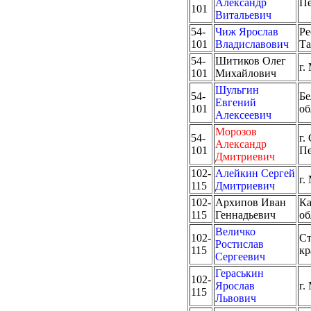
Александр
Пе
101
Витальевич
54-
Чиж Ярослав
Ре
101
Владиславович
Та
54-
Шитиков Олег
г.
101
Михайлович
Шульгин
54-
Бе
Евгений
101
об
Алексеевич
Морозов
54-
г.
Александр
101
Пе
Дмитриевич
102-
Алейкин Сергей
г.
115
Дмитриевич
102-
Архипов Иван
Ка
115
Геннадьевич
об
Величко
102-
Ст
Ростислав
115
кр
Сергеевич
Гераськин
102-
Ярослав
г.
115
Львович