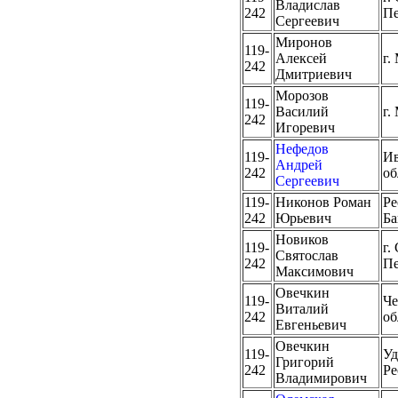
Владислав
242
Пе
Сергеевич
Миронов
119-
Алексей
г.
242
Дмитриевич
Морозов
119-
Василий
г.
242
Игоревич
Нефедов
119-
Ив
Андрей
242
об
Сергеевич
119-
Никонов Роман
Ре
242
Юрьевич
Ба
Новиков
119-
г.
Святослав
242
Пе
Максимович
Овечкин
119-
Че
Виталий
242
об
Евгеньевич
Овечкин
119-
Уд
Григорий
242
Ре
Владимирович