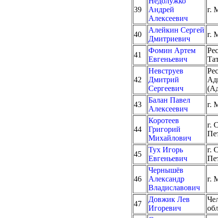
Недолужко
39
Андрей
г. 
Алексеевич
Алейкин Сергей
40
г. 
Дмитриевич
Фомин Артем
Ре
41
Евгеньевич
Та
Невструев
Ре
42
Дмитрий
Ад
Сергеевич
(А
Балан Павел
43
г. 
Алексеевич
Коротеев
г. 
44
Григорий
Пе
Михайлович
Тух Игорь
г. 
45
Евгеньевич
Пе
Чернышёв
46
Александр
г. 
Владиславович
Довжик Лев
Че
47
Игоревич
об