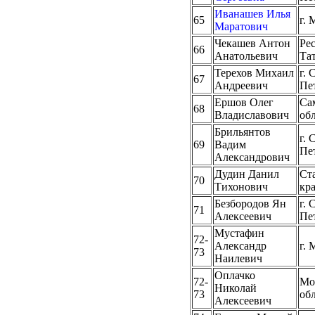
Иванашев Илья
65
г. 
Маратович
Чекашев Антон
Ре
66
Анатольевич
Та
Терехов Михаил
г. 
67
Андреевич
Пе
Ершов Олег
Са
68
Владиславович
об
Брильянтов
г. 
69
Вадим
Пе
Александрович
Дудин Данил
Ст
70
Тихонович
кр
Безбородов Ян
г. 
71
Алексеевич
Пе
Мустафин
72-
Александр
г. 
73
Наилевич
Оплачко
72-
Мо
Николай
73
об
Алексеевич