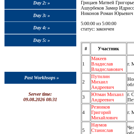
Грицаев Матвей Григорьеви
Day 2: »
Ашурбеков Замир Идрисови
Никонов Роман Юрьевич (
Day 3: »
5:00:00 из 5:00:00
Day 4: »
статус: закончен
Day 5: »
#
Участник
Макеев
1
Владислав
г. 
Владиславович
Путилин
Past Workhsops »
Но
2
Михаил
об
Андреевич
Server time:
Ютман Михаил
г. 
3
09.08.2026 08:31
Андреевич
Пе
Резников
4
Григорий
г. 
Михайлович
Наумов
Че
5
Станислав
об