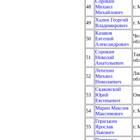
Сорокин
48
Михаил
г. 
Михайлович
Халин Георгий
49
г. 
Владимирович
Казаков
Че
50
Евгений
об
Александрович
Сорокин
Та
51
Николай
об
Анатольевич
Лепехин
Ли
52
Михаил
об
Николаевич
Скаковский
53
Юрий
Ом
Евгеньевич
Марин Максим
54
г. 
Максимович
Гераськин
55
Ярослав
г. 
Львович
Перминов