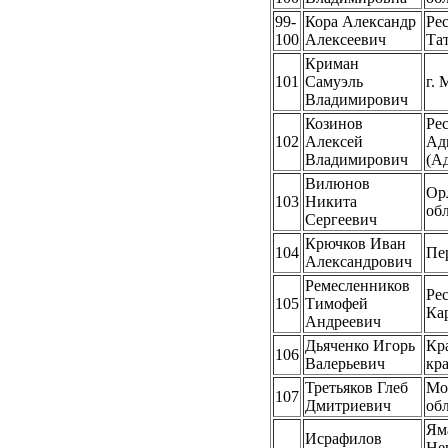
99-
Кора Александр
Ре
100
Алексеевич
Та
Криман
101
Самуэль
г. 
Владимирович
Козинов
Ре
102
Алексей
Ад
Владимирович
(А
Вилюнов
Ор
103
Никита
об
Сергеевич
Крючков Иван
104
Пе
Александрович
Ремесленников
Ре
105
Тимофей
Ка
Андреевич
Дьяченко Игорь
Кр
106
Валерьевич
кр
Третьяков Глеб
Мо
107
Дмитриевич
об
Ям
Исрафилов
Не