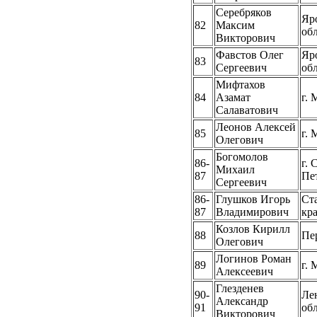
Серебряков
Яр
82
Максим
об
Викторович
Фавстов Олег
Яр
83
Сергеевич
об
Мифтахов
84
Азамат
г. 
Салаватович
Леонов Алексей
85
г. 
Олегович
Богомолов
86-
г. 
Михаил
87
Пе
Сергеевич
86-
Глушков Игорь
Ст
87
Владимирович
кр
Козлов Кирилл
88
Пе
Олегович
Логинов Роман
89
г. 
Алексеевич
Глезденев
90-
Ле
Александр
91
об
Викторович