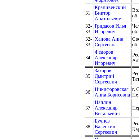
Крапивенский
Во
31
Виктор
об
Анатольевич
32-
Гридасов Илья
Че
33
Игоревич
об
32-
Ханова Анна
Св
33
Сергеевна
об
Федоров
Ре
34
Александр
Ал
Игоревич
Захаров
Ре
35
Дмитрий
Та
Сергеевич
Никифоровская
г. 
36
Анна Борисовна
Пе
Цаплин
37
Александр
Пе
Витальевич
Бучнев
Ре
38
Валентин
Ка
Сергеевич