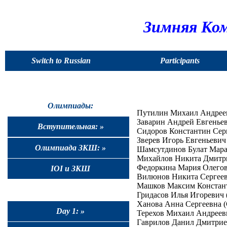
Зимняя Ком
Switch to Russian
Participants
Олимпиады:
Путилин Михаил Андрееви
Заварин Андрей Евгеньеви
Вступительная: »
Сидоров Константин Серге
Зверев Игорь Евгеньевич 
Олимпиада ЗКШ: »
Шамсутдинов Булат Марат
Михайлов Никита Дмитриев
Федоркина Мария Олеговна
IOI и ЗКШ
Вилюнов Никита Сергеевич
Машков Максим Константи
Гридасов Илья Игоревич (
Ханова Анна Сергеевна (С
Day 1: »
Терехов Михаил Андреевич
Гаврилов Данил Дмитриеви