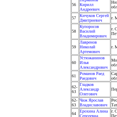
Ни
56
Кирилл
об
Андреевич
Кичуков Сергей
57
г. 
Дмитриевич
Купоросов
г. 
58
Василий
Пе
Владимирович
Лавренов
59
Николай
г. 
Артемович
Устюжанинов
Мо
60
Илья
об
Александрович
Романов Раед
Са
61
Раедович
об
Гладков
62-
Александр
Пе
63
Олегович
62-
Чиж Ярослав
Ре
63
Владиславович
Та
Ерохина Алина
г. 
64
Сергеевна
Пе