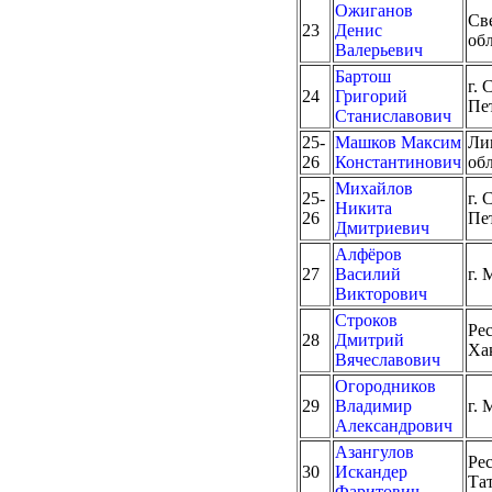
Ожиганов
Св
23
Денис
об
Валерьевич
Бартош
г. 
24
Григорий
Пе
Станиславович
25-
Машков Максим
Ли
26
Константинович
об
Михайлов
25-
г. 
Никита
26
Пе
Дмитриевич
Алфёров
27
Василий
г. 
Викторович
Строков
Ре
28
Дмитрий
Ха
Вячеславович
Огородников
29
Владимир
г. 
Александрович
Азангулов
Ре
30
Искандер
Та
Фаритович