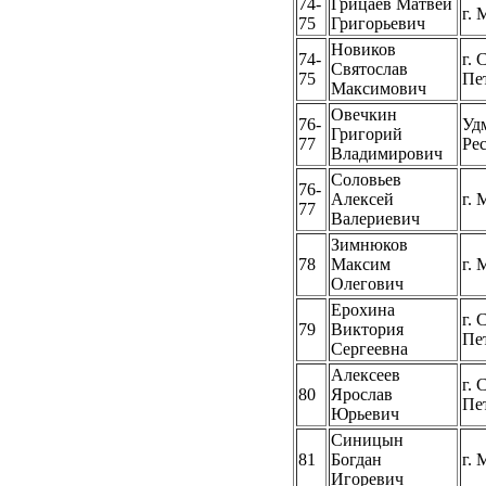
74-
Грицаев Матвей
г. 
75
Григорьевич
Новиков
74-
г. 
Святослав
75
Пе
Максимович
Овечкин
76-
Уд
Григорий
77
Ре
Владимирович
Соловьев
76-
Алексей
г. 
77
Валериевич
Зимнюков
78
Максим
г. 
Олегович
Ерохина
г. 
79
Виктория
Пе
Сергеевна
Алексеев
г. 
80
Ярослав
Пе
Юрьевич
Синицын
81
Богдан
г. 
Игоревич