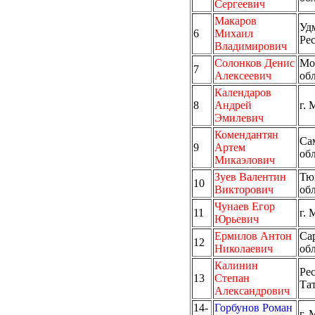
Сергеевич
Макаров
Уд
6
Михаил
Ре
Владимирович
Солонков Денис
Мо
7
Алексеевич
об
Календаров
8
Андрей
г. 
Эмилевич
Комендантян
Са
9
Артем
об
Микаэлович
Зуев Валентин
Тю
10
Викторович
об
Чунаев Егор
11
г. 
Юрьевич
Ермилов Антон
Са
12
Николаевич
об
Калинин
Ре
13
Степан
Та
Александрович
14-
Горбунов Роман
г. 