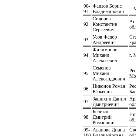
90-
Фаизов Борис
г. 
91
Владимирович
Сидоров
Ас
92
Константин
об
Сергеевич
Усов Фёдор
Ст
93
Андреевич
кр
Филимонов
94
Михаил
г. 
Алексеевич
Семенов
Ре
95
Михаил
Мо
Александрович
Никонов Роман
Ре
96
Юрьевич
Ба
Зашихин Данил
Ар
97
Дмитриевич
об
Беликов
Но
98
Дмитрий
об
Романович
99-
Арапова Диана
Св
100
Владимировна
об