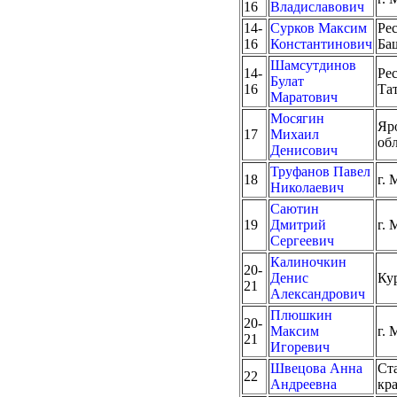
16
Владиславович
14-
Сурков Максим
Ре
16
Константинович
Ба
Шамсутдинов
14-
Ре
Булат
16
Та
Маратович
Мосягин
Яр
17
Михаил
об
Денисович
Труфанов Павел
18
г. 
Николаевич
Саютин
19
Дмитрий
г. 
Сергеевич
Калиночкин
20-
Денис
Ку
21
Александрович
Плюшкин
20-
Максим
г. 
21
Игоревич
Швецова Анна
Ст
22
Андреевна
кр